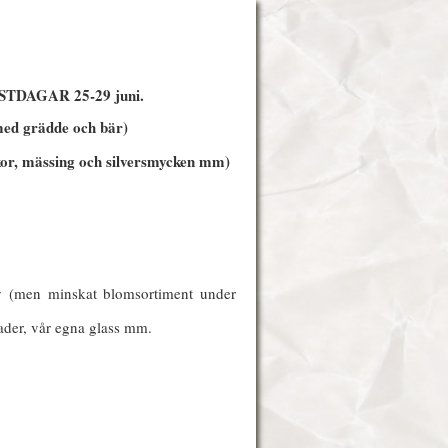
STDAGAR 25-29 juni.
 med grädde och bär)
kor, mässing och silversmycken mm)
sv (men minskat blomsortiment under
llader, vår egna glass mm.