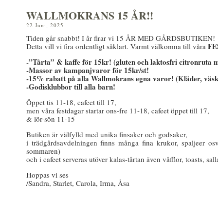
WALLMOKRANS 15 ÅR!!
22 Juni, 2025
Tiden går snabbt! I år firar vi 15 ÅR MED GÅRDSBUTIKEN!
FE
Detta vill vi fira ordentligt såklart. Varmt välkomna till våra
-”Tårta” & kaffe för 15kr! (gluten och laktosfri citronruta
-Massor av kampanjvaror för 15kr/st!
-15% rabatt på alla Wallmokrans egna varor! (Kläder, väs
-Godisklubbor till alla barn!
Öppet tis 11-18, cafeet till 17,
men våra festdagar startar ons-fre 11-18, cafeet öppet till 17,
& lör-sön 11-15
Butiken är välfylld med unika finsaker och godsaker,
i trädgårdsavdelningen finns många fina krukor, spaljeer o
sommaren)
och i cafeet serveras utöver kalas-tårtan även våfflor, toasts, sa
Hoppas vi ses
/Sandra, Starlet, Carola, Irma, Åsa