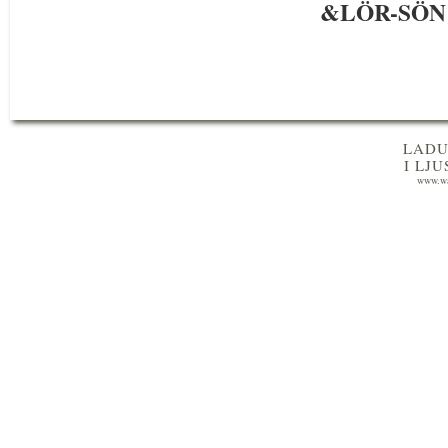
&LÖR-SÖN 
LADU
I LJ
www.wa