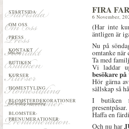
FIRA FAR
STARTSIDA
6 November, 20
OM OSS
(Har inte ku
äntligen är i
PRESS
Nu på söndag 
KONTAKT
omtanke när 
Ta med familje
BUTIKEN
Vi laddar 
besökare på 
KURSER
Hör gärna a
sällskap så hå
HOMESTYLING
I butiken f
BLOMSTERDEKORATIONER
presentpåsar.
BLOMSTER-
Haffa en färdi
PRENUMERATIONER
J
Och nu har