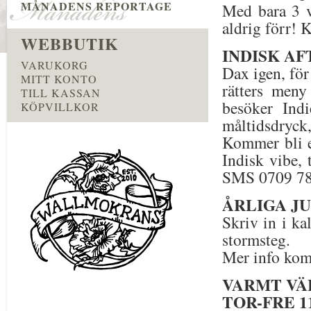
MÅNADENS REPORTAGE
Med bara 3 v
aldrig förr! K
WEBBUTIK
INDISK AFTO
VARUKORG
Dax igen, för
MITT KONTO
rätters meny
TILL KASSAN
besöker Indi
KÖPVILLKOR
måltidsdryck
Kommer bli e
Indisk vibe, 
SMS 0709 78
ÅRLIGA JU
Skriv in i k
stormsteg.
Mer info ko
VARMT VÄ
TOR-FRE 11-1