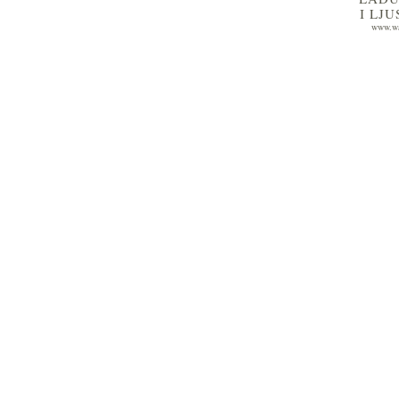
I LJ
www.wa